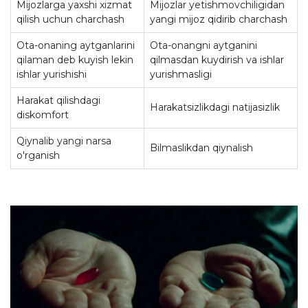
Mijozlarga yaxshi xizmat
Mijozlar yetishmovchiligidan
qilish uchun charchash
yangi mijoz qidirib charchash
Ota-onaning aytganlarini
Ota-onangni aytganini
qilaman deb kuyish lekin
qilmasdan kuydirish va ishlar
ishlar yurishishi
yurishmasligi
Harakat qilishdagi
Harakatsizlikdagi natijasizlik
diskomfort
Qiynalib yangi narsa
Bilmaslikdan qiynalish
o'rganish