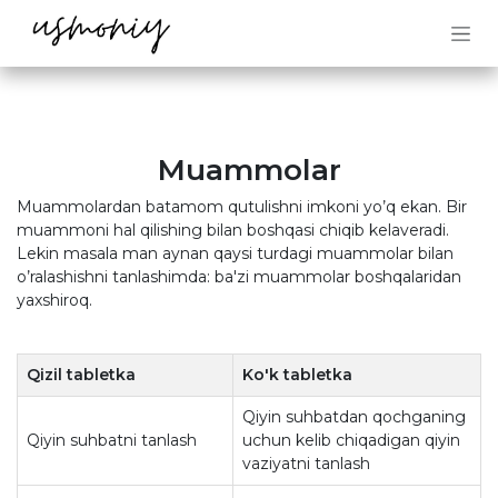
Skip to Content
Muammolar
Muammolardan batamom qutulishni imkoni yo’q ekan. Bir
muammoni hal qilishing bilan boshqasi chiqib kelaveradi.
Lekin masala man aynan qaysi turdagi muammolar bilan
o’ralashishni tanlashimda: ba'zi muammolar boshqalaridan
yaxshiroq.
Qizil tabletka
Ko'k tabletka
Qiyin suhbatdan qochganing
Qiyin suhbatni tanlash
uchun kelib chiqadigan qiyin
vaziyatni tanlash